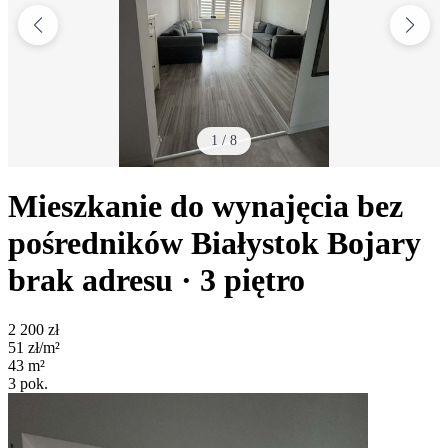
1
/
8
Mieszkanie do wynajęcia bez
pośredników
Białystok Bojary
brak adresu
· 3
piętro
2 200
zł
51
zł/m²
43
m²
3
pok.