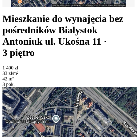
Mieszkanie do wynajęcia bez
pośredników
Białystok
Antoniuk
ul. Ukośna 11
·
3
piętro
1 400
zł
33
zł/m²
42
m²
3
pok.