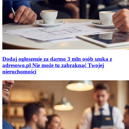
Dodaj ogłoszenie za darmo
3 mln osób szuka z
adresowo
.
pl
Nie może tu zabraknąć
Twojej
nieruchomości