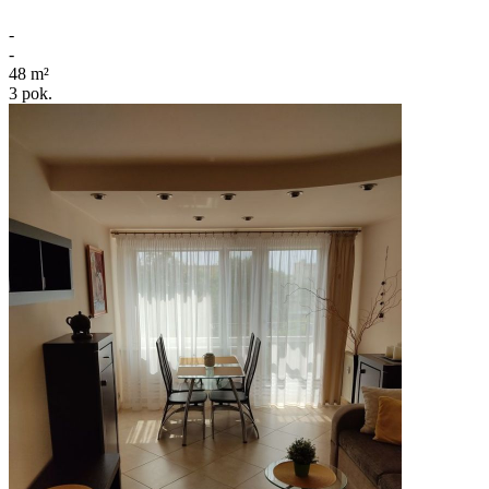
-
-
48
m²
3
pok.