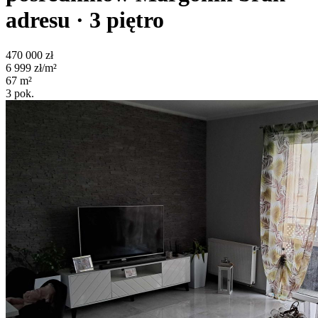
adresu
· 3
piętro
470 000
zł
6 999
zł/m²
67
m²
3
pok.