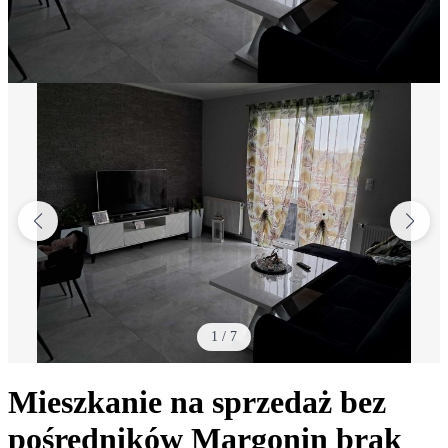
1
/
7
Mieszkanie na sprzedaż bez
pośredników
Margonin
brak