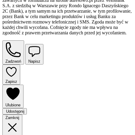
zawartych w formularzu na stronie adresowo.pl przez VeloBank
S.A. z siedzibą w Warszawie przy Rondo Ignacego Daszyńskiego
2C (Bank), a tym samym na ich przetwarzanie, w tym profilowanie,
przez Bank w celu marketingu produktów i usług Banku za
pośrednictwem rozmowy telefonicznej i SMS. Zgoda może być w
każdej chwili wycofana. Cofnięcie zgody nie ma wpływu na
zgodność z prawem przetwarzania danych przed jej wycofaniem.
Zadzwoń
Napisz
Zapisz
Ulubione
Udostępnij
Zamknij