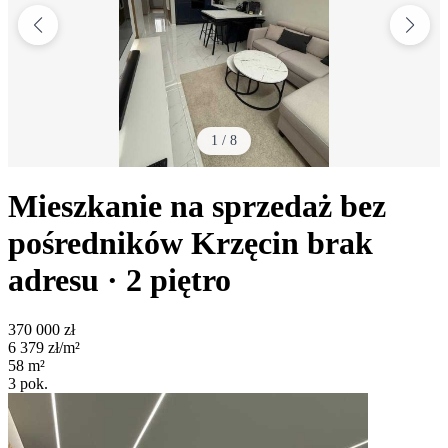
1
/
8
Mieszkanie na sprzedaż bez
pośredników
Krzęcin
brak
adresu
· 2
piętro
370 000
zł
6 379
zł/m²
58
m²
3
pok.