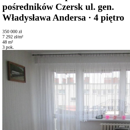
pośredników
Czersk
ul. gen.
Władysława Andersa
· 4
piętro
350 000
zł
7 292
zł/m²
48
m²
3
pok.