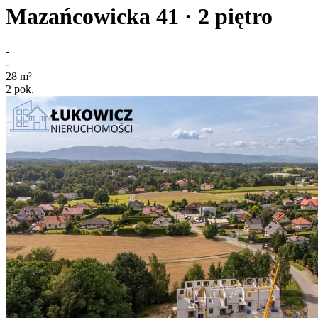
Mazańcowicka 41
· 2
piętro
-
-
28
m²
2
pok.