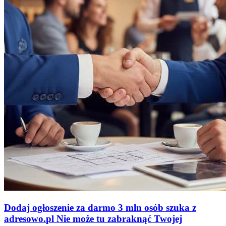
Dodaj ogłoszenie za darmo
3 mln osób szuka z
adresowo
.
pl
Nie może tu zabraknąć
Twojej