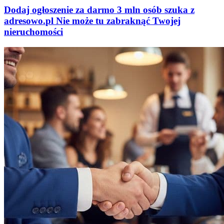
Dodaj ogłoszenie za darmo
3 mln osób szuka z
adresowo
.
pl
Nie może tu zabraknąć
Twojej
nieruchomości