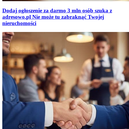
Dodaj ogłoszenie za darmo
3 mln osób szuka z
adresowo
.
pl
Nie może tu zabraknąć
Twojej
nieruchomości