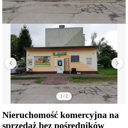
1
/
2
Nieruchomość komercyjna na
sprzedaż bez pośredników