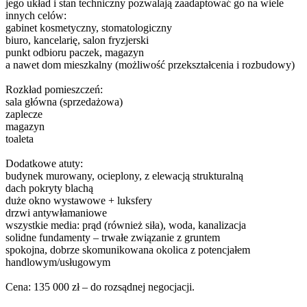
jego układ i stan techniczny pozwalają zaadaptować go na wiele
innych celów:
gabinet kosmetyczny, stomatologiczny
biuro, kancelarię, salon fryzjerski
punkt odbioru paczek, magazyn
a nawet dom mieszkalny (możliwość przekształcenia i rozbudowy)
Rozkład pomieszczeń:
sala główna (sprzedażowa)
zaplecze
magazyn
toaleta
Dodatkowe atuty:
budynek murowany, ocieplony, z elewacją strukturalną
dach pokryty blachą
duże okno wystawowe + luksfery
drzwi antywłamaniowe
wszystkie media: prąd (również siła), woda, kanalizacja
solidne fundamenty – trwałe związanie z gruntem
spokojna, dobrze skomunikowana okolica z potencjałem
handlowym/usługowym
Cena: 135 000 zł – do rozsądnej negocjacji.