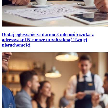
Dodaj ogłoszenie za darmo
3 mln osób szuka z
adresowo
.
pl
Nie może tu zabraknąć
Twojej
nieruchomości