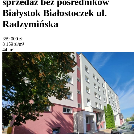
sprzedaż bez pośredników
Białystok Białostoczek
ul.
Radzymińska
359 000
zł
8 159
zł/m²
44
m²