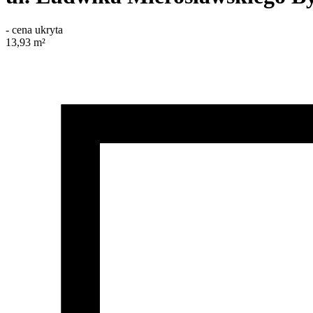
-
cena ukryta
13,93
m²