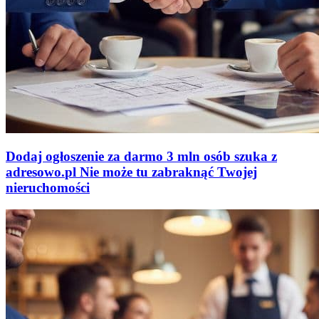
Dodaj ogłoszenie za darmo
3 mln osób szuka z
adresowo
.
pl
Nie może tu zabraknąć
Twojej
nieruchomości