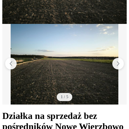
1
/
5
Działka na sprzedaż bez
pośredników
Nowe Wierzbowo