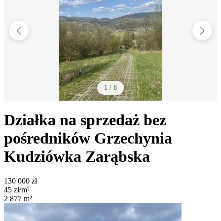
1
/
8
Działka na sprzedaż bez
pośredników
Grzechynia
Kudziówka Zarąbska
130 000
zł
45
zł/m²
2 877
m²