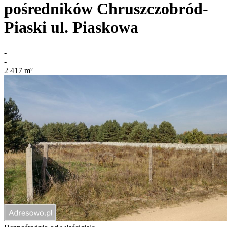
pośredników
Chruszczobród-
Piaski
ul. Piaskowa
-
-
2 417
m²