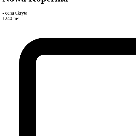
-
cena ukryta
1240
m²