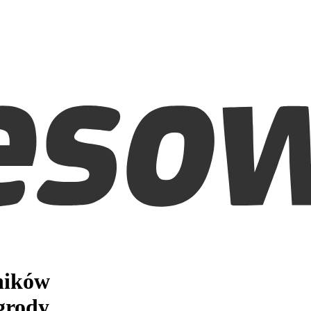
ników
grody