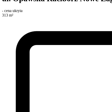
-
cena ukryta
313
m²