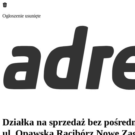
Ogłoszenie usunięte
Działka na sprzedaż bez pośred
ul. Opawska
Racibórz Nowe Za