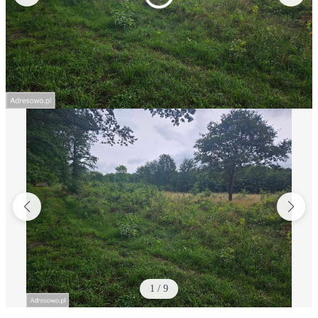
1
/
9