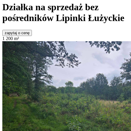
Działka na sprzedaż bez
pośredników
Lipinki Łużyckie
zapytaj o cenę
1 200
m²