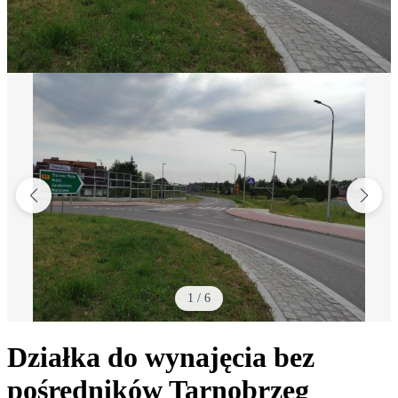
1
/
6
Działka do wynajęcia bez
pośredników
Tarnobrzeg