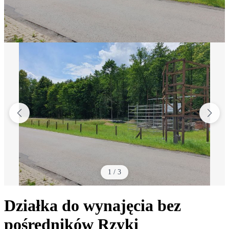
1
/
3
Działka do wynajęcia bez
pośredników
Rzyki