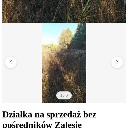
1
/
3
Działka na sprzedaż bez
pośredników
Zalesie