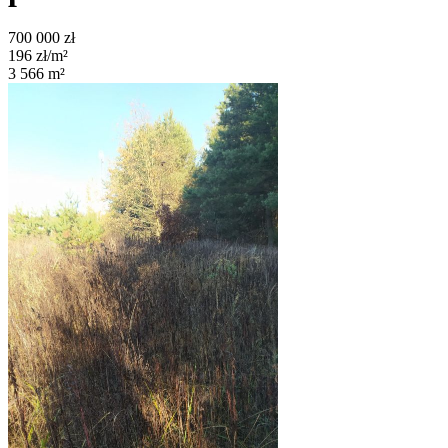
700 000
zł
196
zł/m²
3 566
m²