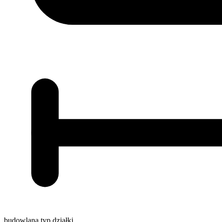
budowlana
typ działki