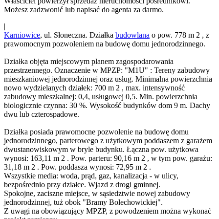
Właściciel powierzył sprzedaż nieruchomości pośrednikowi.
Możesz zadzwonić lub napisać do agenta za darmo.
|
Karniowice
, ul. Słoneczna. Działka
budowlana
o pow. 778 m 2 , z
prawomocnym pozwoleniem na budowę domu jednorodzinnego.
Działka objęta miejscowym planem zagospodarowania
przestrzennego. Oznaczenie w MPZP: "M1U" : Tereny zabudowy
mieszkaniowej jednorodzinnej oraz usług. Minimalna powierzchnia
nowo wydzielanych działek: 700 m 2 , max. intensywność
zabudowy mieszkalnej: 0,4, usługowej 0,5. Min. powierzchnia
biologicznie czynna: 30 %. Wysokość budynków dom 9 m. Dachy
dwu lub czterospadowe.
Działka posiada prawomocne pozwolenie na budowę domu
jednorodzinnego, parterowego z użytkowym poddaszem z garażem
dwustanowiskowym w bryle budynku. Łączna pow. użytkowa
wynosi: 163,11 m 2 . Pow. parteru: 90,16 m 2 , w tym pow. garażu:
31,18 m 2 . Pow. poddasza wynosi: 72,95 m 2 .
Wszystkie media: woda, prąd, gaz, kanalizacja - w ulicy,
bezpośrednio przy działce. Wjazd z drogi gminnej.
Spokojne, zaciszne miejsce, w sąsiedztwie nowej zabudowy
jednorodzinnej, tuż obok "Bramy Bolechowickiej".
Z uwagi na obowiązujący MPZP, z powodzeniem można wykonać