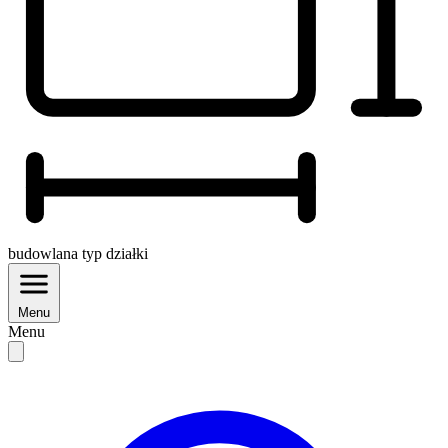
budowlana
typ działki
Menu
Menu