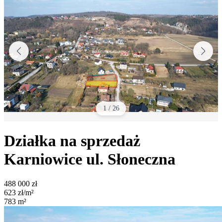
1
/
26
Działka na sprzedaż
Karniowice
ul. Słoneczna
488 000
zł
623
zł/m²
783
m²