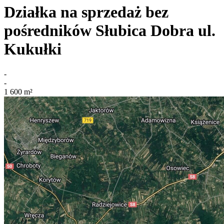
Działka na sprzedaż bez
pośredników
Słubica Dobra
ul.
Kukułki
-
-
1 600
m²