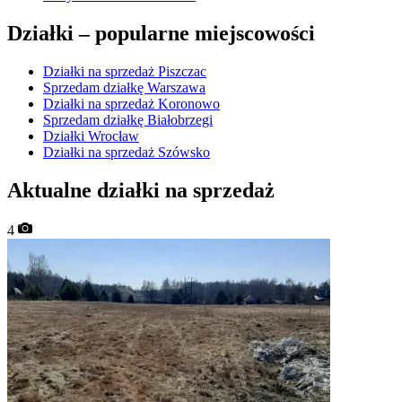
Działki –
popularne miejscowości
Działki na sprzedaż Piszczac
Sprzedam działkę Warszawa
Działki na sprzedaż Koronowo
Sprzedam działkę Białobrzegi
Działki Wrocław
Działki na sprzedaż Szówsko
Aktualne działki na sprzedaż
4