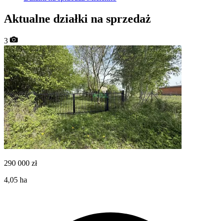
Aktualne działki na sprzedaż
3
290 000
zł
4,05
ha