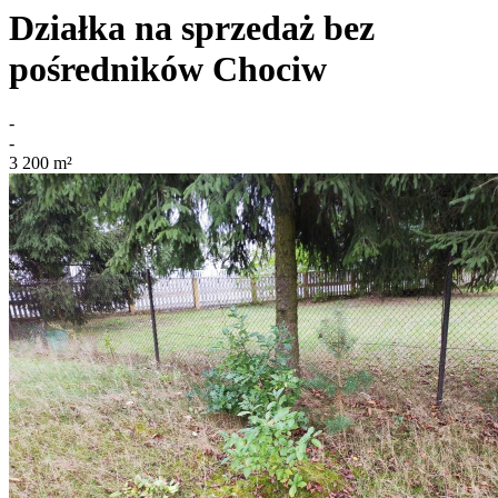
Działka na sprzedaż bez
pośredników
Chociw
-
-
3 200
m²