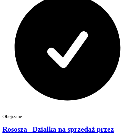
Obejrzane
Rososza
Działka na sprzedaż
przez