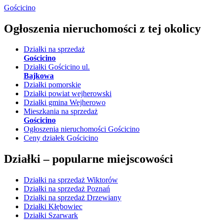
Gościcino
Ogłoszenia nieruchomości
z tej okolicy
Działki na sprzedaż
Gościcino
Działki Gościcino ul.
Bajkowa
Działki pomorskie
Działki powiat wejherowski
Działki gmina Wejherowo
Mieszkania na sprzedaż
Gościcino
Ogłoszenia nieruchomości Gościcino
Ceny działek Gościcino
Działki –
popularne miejscowości
Działki na sprzedaż Wiktorów
Działki na sprzedaż Poznań
Działki na sprzedaż Drzewiany
Działki Kłębowiec
Działki Szarwark