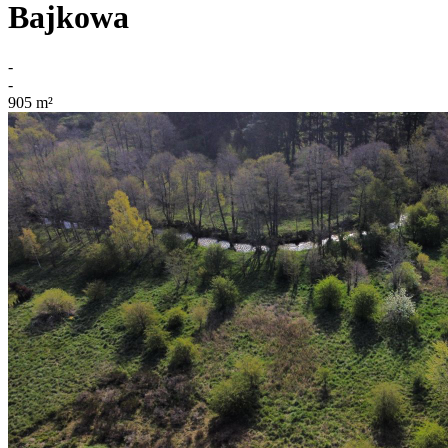
Bajkowa
-
-
905
m²