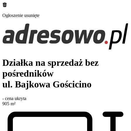
Ogłoszenie usunięte
Działka na sprzedaż bez
pośredników
ul. Bajkowa
Gościcino
-
cena ukryta
905
m²