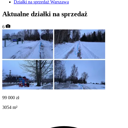
Działki na sprzedaż Warszawa
Aktualne działki na sprzedaż
6
99 000
zł
3054
m²