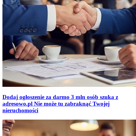
Dodaj ogłoszenie za darmo
3 mln osób szuka z
adresowo
.
pl
Nie może tu zabraknąć
Twojej
nieruchomości