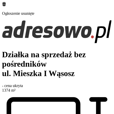
Ogłoszenie usunięte
Działka na sprzedaż bez
pośredników
ul. Mieszka I
Wąsosz
-
cena ukryta
1374
m²