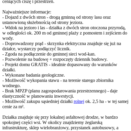
ceniących ciszę i przestrzeń.
Najważniejsze informacje:
- Dojazd z dwóch stron - drogą gminną od strony lasu oraz
ustanowioną służebnością od strony jeziora.
- Widok na jezioro i las - działka z dwóch stron otoczona przyrodą,
w odległości ok. 200 m od gminnej plaży z pomostem i zejściem do
wody.
- Doprowadzony prąd - skrzynka elektryczna znajduje się już na
działce, wystarczy podłączyć licznik.
- Zgoda na podłączenie do gminnej sieci wod-kan.
- Pozwolenie na budowę + rozpoczęty dziennik budowy.
- Projekt domu GRATIS - idealnie dopasowany do warunków
działki.
- Wykonane badania geologiczne.
- Możliwość wykopania stawu - na terenie starego zbiornika
wodnego.
- Brak MPZP (planu zagospodarowania przestrzennego) - daje
elastyczność w planowaniu inwestycji.
- Możliwość zakupu sąsiedniej działki
rolnej
ok. 2,5 ha - w tej samej
cenie za m².
Działka znajduje się przy lokalnej asfaltowej drodze, w bardzo
spokojnej części wsi. W okolicy znajdziemy żeglarską
infrastrukturę, sklep wielobranżowy, przystanek autobusowy, a