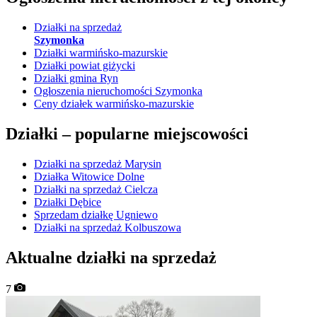
Działki na sprzedaż
Szymonka
Działki warmińsko-mazurskie
Działki powiat giżycki
Działki gmina Ryn
Ogłoszenia nieruchomości Szymonka
Ceny działek warmińsko-mazurskie
Działki –
popularne miejscowości
Działki na sprzedaż Marysin
Działka Witowice Dolne
Działki na sprzedaż Cielcza
Działki Dębice
Sprzedam działkę Ugniewo
Działki na sprzedaż Kolbuszowa
Aktualne działki na sprzedaż
7