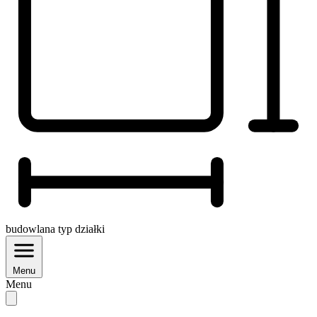
budowlana
typ działki
Menu
Menu