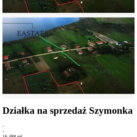
Działka na sprzedaż
Szymonka
-
-
16 488
m²