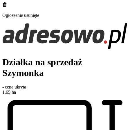
Ogłoszenie usunięte
Działka na sprzedaż
Szymonka
-
cena ukryta
1,65
ha