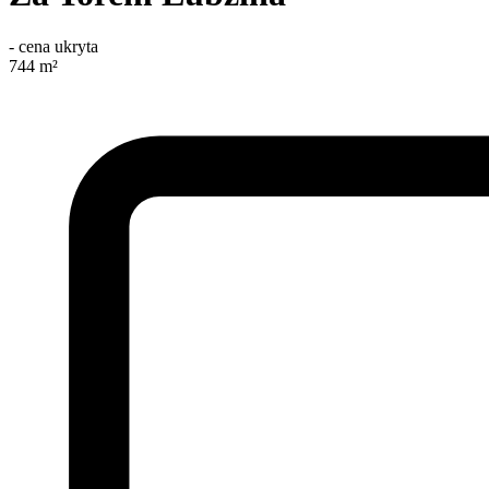
-
cena ukryta
744
m²