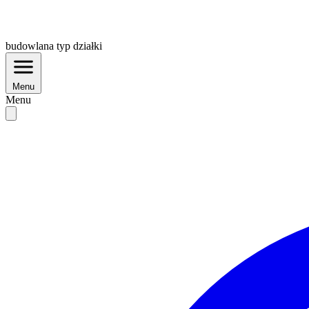
budowlana
typ działki
Menu
Menu