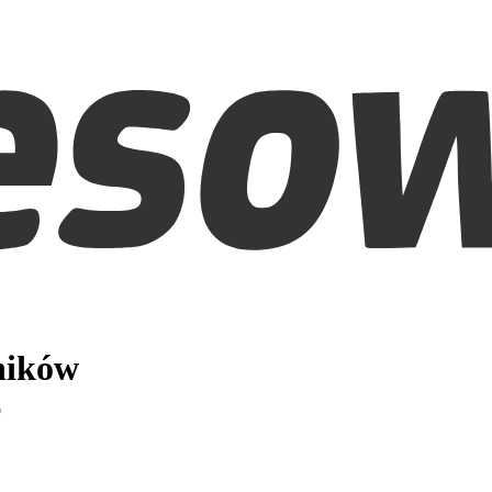
ników
e