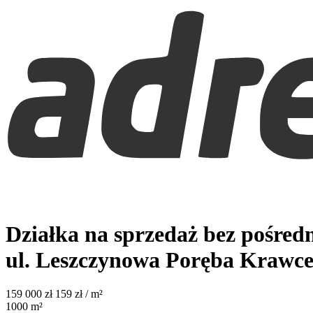
Działka na sprzedaż bez pośred
ul. Leszczynowa
Poręba Krawc
159 000
zł
159 zł / m²
1000
m²