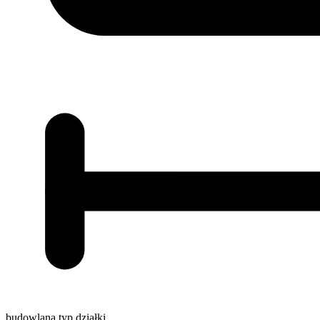
budowlana
typ działki