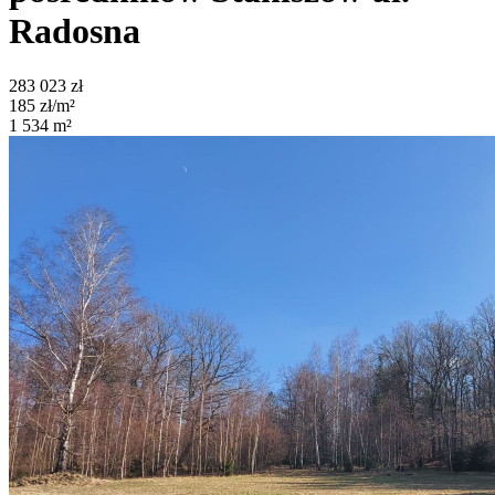
Radosna
283 023
zł
185
zł/m²
1 534
m²