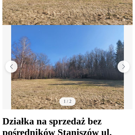
1
/
2
Działka na sprzedaż bez
pośredników
Staniszów
ul.