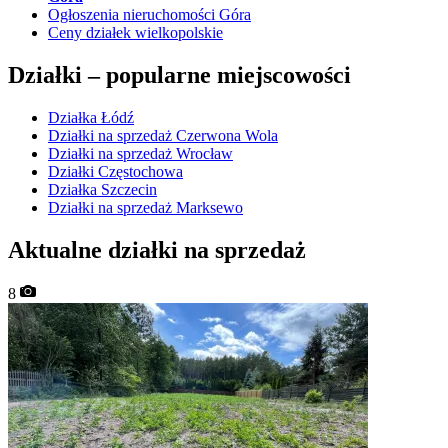
Ogłoszenia nieruchomości Góra
Ceny działek wielkopolskie
Działki –
popularne miejscowości
Działka Łódź
Działki na sprzedaż Czerwona Wola
Działki na sprzedaż Wrocław
Działki Częstochowa
Działka Szczecin
Działki na sprzedaż Marksewo
Aktualne działki na sprzedaż
8