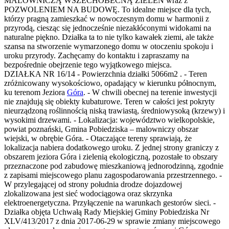
MALOWNICZĄ WSZECHOBECNĄ ZIELEŃ wraz z
POZWOLENIEM NA BUDOWĘ. To idealne miejsce dla tych,
którzy pragną zamieszkać w nowoczesnym domu w harmonii z
przyrodą, ciesząc się jednocześnie niezakłóconymi widokami na
naturalne piękno. Działka ta to nie tylko kawałek ziemi, ale także
szansa na stworzenie wymarzonego domu w otoczeniu spokoju i
uroku przyrody. Zachęcamy do kontaktu i zapraszamy na
bezpośrednie obejrzenie tego wyjątkowego miejsca.
DZIAŁKA NR 16/14 - Powierzchnia działki 5066m2 . - Teren
zróżnicowany wysokościowo, opadający w kierunku północnym,
ku terenom Jeziora
Góra
. - W chwili obecnej na terenie inwestycji
nie znajdują się obiekty kubaturowe. Teren w całości jest pokryty
nieurządzoną roślinnością niską trawiastą, średniowysoką (krzewy) i
wysokimi drzewami. - Lokalizacja: województwo wielkopolskie,
powiat poznański, Gmina Pobiedziska – malowniczy obszar
wiejski, w obrębie Góra. - Otaczające tereny sprawiają, że
lokalizacja nabiera dodatkowego uroku. Z jednej strony graniczy z
obszarem jeziora Góra i zielenią ekologiczną, pozostałe to obszary
przeznaczone pod zabudowę mieszkaniową jednorodzinną, zgodnie
z zapisami miejscowego planu zagospodarowania przestrzennego. -
W przylegającej od strony południa drodze dojazdowej
zlokalizowana jest sieć wodociągowa oraz skrzynka
elektroenergetyczna. Przyłączenie na warunkach gestorów sieci. -
Działka objęta Uchwałą Rady Miejskiej Gminy Pobiedziska Nr
XLV/413/2017 z dnia 2017-06-29 w sprawie zmiany miejscowego