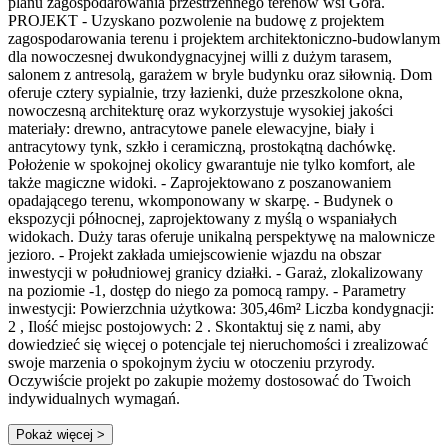
planu zagospodarowania przestrzennego terenów wsi Góra.
PROJEKT - Uzyskano pozwolenie na budowę z projektem
zagospodarowania terenu i projektem architektoniczno-budowlanym
dla nowoczesnej dwukondygnacyjnej willi z dużym tarasem,
salonem z antresolą, garażem w bryle budynku oraz siłownią. Dom
oferuje cztery sypialnie, trzy łazienki, duże przeszkolone okna,
nowoczesną architekturę oraz wykorzystuje wysokiej jakości
materiały: drewno, antracytowe panele elewacyjne, biały i
antracytowy tynk, szkło i ceramiczną, prostokątną dachówkę.
Położenie w spokojnej okolicy gwarantuje nie tylko komfort, ale
także magiczne widoki. - Zaprojektowano z poszanowaniem
opadającego terenu, wkomponowany w skarpę. - Budynek o
ekspozycji północnej, zaprojektowany z myślą o wspaniałych
widokach. Duży taras oferuje unikalną perspektywę na malownicze
jezioro. - Projekt zakłada umiejscowienie wjazdu na obszar
inwestycji w południowej granicy działki. - Garaż, zlokalizowany
na poziomie -1, dostęp do niego za pomocą rampy. - Parametry
inwestycji: Powierzchnia użytkowa: 305,46m² Liczba kondygnacji:
2 , Ilość miejsc postojowych: 2 . Skontaktuj się z nami, aby
dowiedzieć się więcej o potencjale tej nieruchomości i zrealizować
swoje marzenia o spokojnym życiu w otoczeniu przyrody.
Oczywiście projekt po zakupie możemy dostosować do Twoich
indywidualnych wymagań.
Pokaż więcej
>