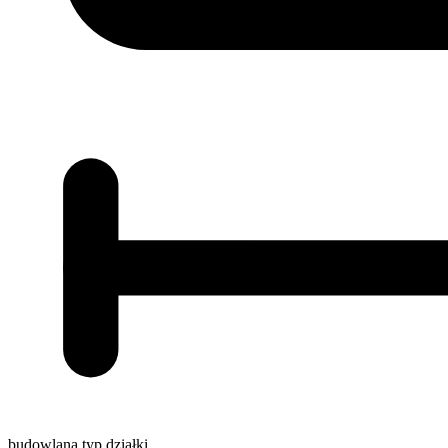
budowlana
typ działki