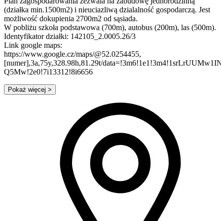
Plan zagospodarowania zezwala na zabudowę jednorodzinną
(działka min.1500m2) i nieuciazliwą dzialalność gospodarczą. Jest
możliwość dokupienia 2700m2 od sąsiada.
W pobliżu szkoła podstawowa (700m), autobus (200m), las (500m).
Identyfikator działki: 142105_2.0005.26/3
Link google maps:
https://www.google.cz/maps/@52.0254455,
[numer],3a,75y,328.98h,81.29t/data=!3m6!1e1!3m4!1srLrUUMw1
Q5Mw!2e0!7i13312!8i6656
Pokaż więcej
>