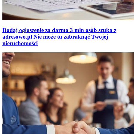
Dodaj ogłoszenie za darmo
3 mln osób szuka z
adresowo
.
pl
Nie może tu zabraknąć
Twojej
nieruchomości