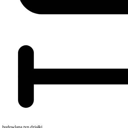
budowlana
typ działki