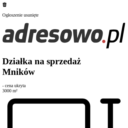
Ogłoszenie usunięte
Działka na sprzedaż
Mników
-
cena ukryta
3000
m²