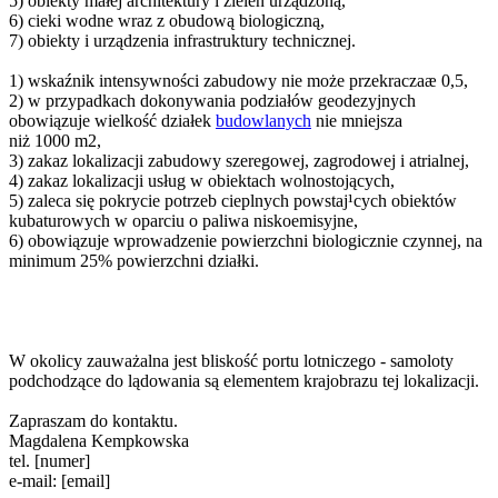
5) obiekty małej architektury i zieleñ urządzoną,
6) cieki wodne wraz z obudową biologiczną,
7) obiekty i urządzenia infrastruktury technicznej.
1) wskaźnik intensywności zabudowy nie może przekraczaæ 0,5,
2) w przypadkach dokonywania podziałów geodezyjnych
obowiązuje wielkość działek
budowlanych
nie mniejsza
niż 1000 m2,
3) zakaz lokalizacji zabudowy szeregowej, zagrodowej i atrialnej,
4) zakaz lokalizacji usług w obiektach wolnostojących,
5) zaleca się pokrycie potrzeb cieplnych powstaj¹cych obiektów
kubaturowych w oparciu o paliwa niskoemisyjne,
6) obowiązuje wprowadzenie powierzchni biologicznie czynnej, na
minimum 25% powierzchni działki.
W okolicy zauważalna jest bliskość portu lotniczego - samoloty
podchodzące do lądowania są elementem krajobrazu tej lokalizacji.
Zapraszam do kontaktu.
Magdalena Kempkowska
tel. [numer]
e-mail: [email]