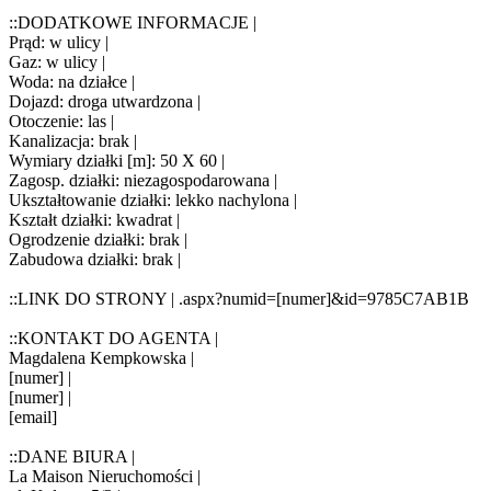
::DODATKOWE INFORMACJE |
Prąd: w ulicy |
Gaz: w ulicy |
Woda: na działce |
Dojazd: droga utwardzona |
Otoczenie: las |
Kanalizacja: brak |
Wymiary działki [m]: 50 X 60 |
Zagosp. działki: niezagospodarowana |
Ukształtowanie działki: lekko nachylona |
Kształt działki: kwadrat |
Ogrodzenie działki: brak |
Zabudowa działki: brak |
::LINK DO STRONY | .aspx?numid=[numer]&id=9785C7AB1B
::KONTAKT DO AGENTA |
Magdalena Kempkowska |
[numer] |
[numer] |
[email]
::DANE BIURA |
La Maison Nieruchomości |