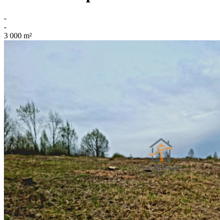
-
-
3 000
m²