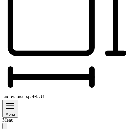
budowlana
typ działki
Menu
Menu