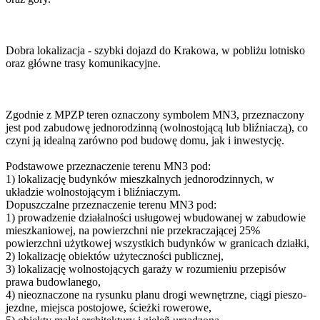
Dobra lokalizacja - szybki dojazd do Krakowa, w pobliżu lotnisko
oraz główne trasy komunikacyjne.
Zgodnie z MPZP teren oznaczony symbolem MN3, przeznaczony
jest pod zabudowę jednorodzinną (wolnostojącą lub bliźniaczą), co
czyni ją idealną zarówno pod budowę domu, jak i inwestycję.
Podstawowe przeznaczenie terenu MN3 pod:
1) lokalizację budynków mieszkalnych jednorodzinnych, w
układzie wolnostojącym i bliźniaczym.
Dopuszczalne przeznaczenie terenu MN3 pod:
1) prowadzenie działalności usługowej wbudowanej w zabudowie
mieszkaniowej, na powierzchni nie przekraczającej 25%
powierzchni użytkowej wszystkich budynków w granicach działki,
2) lokalizację obiektów użyteczności publicznej,
3) lokalizację wolnostojących garaży w rozumieniu przepisów
prawa budowlanego,
4) nieoznaczone na rysunku planu drogi wewnętrzne, ciągi pieszo-
jezdne, miejsca postojowe, ścieżki rowerowe,