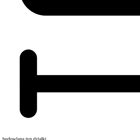
budowlana
typ działki