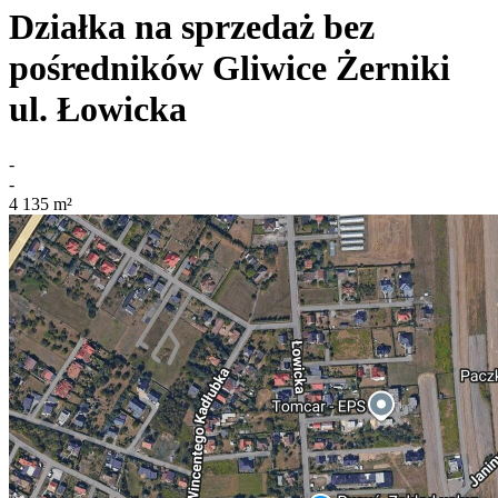
Działka na sprzedaż bez
pośredników
Gliwice Żerniki
ul. Łowicka
-
-
4 135
m²