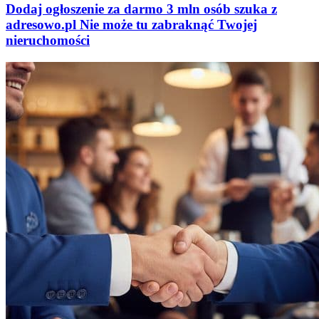
Dodaj ogłoszenie za darmo
3 mln osób szuka z
adresowo
.
pl
Nie może tu zabraknąć
Twojej
nieruchomości