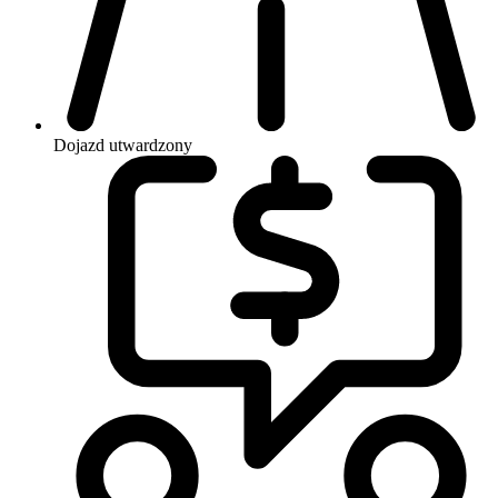
Dojazd
utwardzony