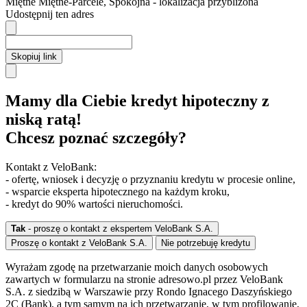
Miętne
Miętne-Parcele,
Spokojna
- lokalizacja przybliżona
Udostępnij ten adres
Skopiuj link
Mamy dla Ciebie kredyt hipoteczny z
niską ratą!
Chcesz poznać szczegóły?
Kontakt z VeloBank:
- ofertę, wniosek i decyzję o przyznaniu kredytu w procesie online,
- wsparcie eksperta hipotecznego na każdym kroku,
- kredyt do 90% wartości nieruchomości.
Tak
- proszę o kontakt z ekspertem VeloBank S.A.
Proszę o kontakt z VeloBank S.A.
Nie potrzebuję kredytu
Wyrażam zgodę na przetwarzanie moich danych osobowych
zawartych w formularzu na stronie adresowo.pl przez VeloBank
S.A. z siedzibą w Warszawie przy Rondo Ignacego Daszyńskiego
2C (Bank), a tym samym na ich przetwarzanie, w tym profilowanie,