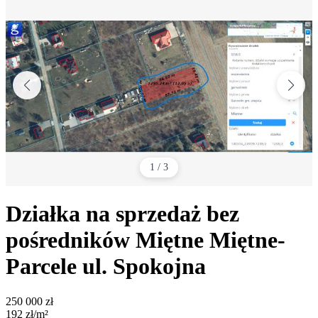
1
/
3
Działka na sprzedaż bez
pośredników
Miętne Miętne-
Parcele
ul. Spokojna
250 000
zł
192
zł/m²