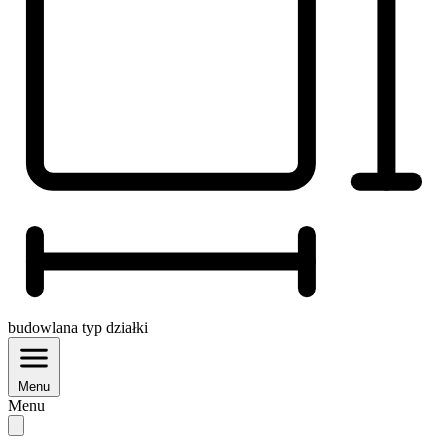
budowlana
typ działki
Menu
Menu