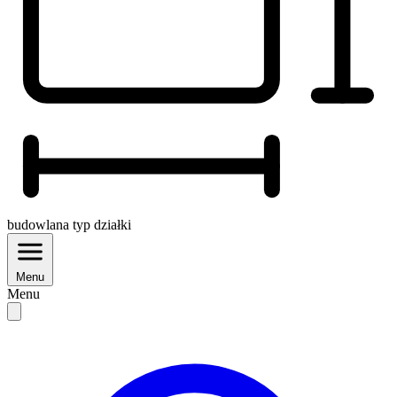
budowlana
typ działki
Menu
Menu