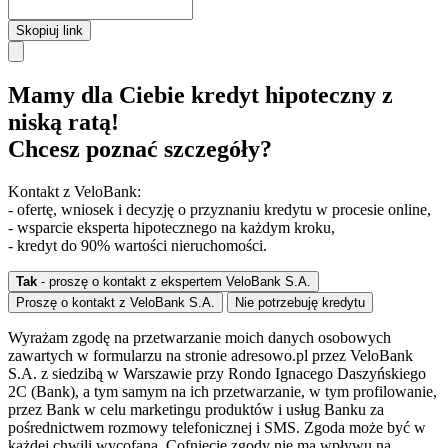
Skopiuj link
Mamy dla Ciebie kredyt hipoteczny z
niską ratą!
Chcesz poznać szczegóły?
Kontakt z VeloBank:
- ofertę, wniosek i decyzję o przyznaniu kredytu w procesie online,
- wsparcie eksperta hipotecznego na każdym kroku,
- kredyt do 90% wartości nieruchomości.
Tak
- proszę o kontakt z ekspertem VeloBank S.A.
Proszę o kontakt z VeloBank S.A.
Nie potrzebuję kredytu
Wyrażam zgodę na przetwarzanie moich danych osobowych
zawartych w formularzu na stronie adresowo.pl przez VeloBank
S.A. z siedzibą w Warszawie przy Rondo Ignacego Daszyńskiego
2C (Bank), a tym samym na ich przetwarzanie, w tym profilowanie,
przez Bank w celu marketingu produktów i usług Banku za
pośrednictwem rozmowy telefonicznej i SMS. Zgoda może być w
każdej chwili wycofana. Cofnięcie zgody nie ma wpływu na