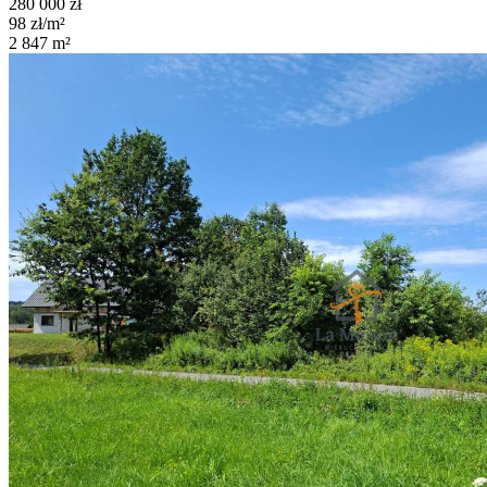
280 000
zł
98
zł/m²
2 847
m²