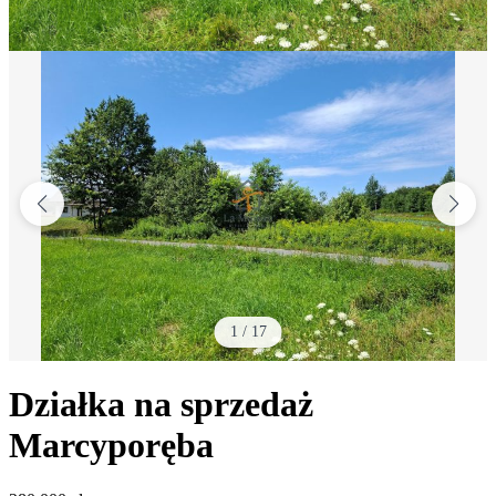
1
/
17
Działka na sprzedaż
Marcyporęba