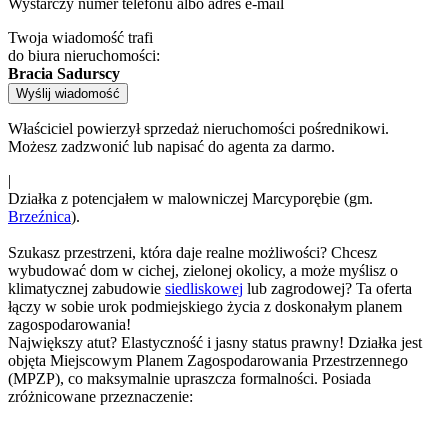
Wystarczy numer telefonu albo adres e-mail
Twoja wiadomość trafi
do biura nieruchomości:
Bracia Sadurscy
Wyślij wiadomość
Właściciel powierzył sprzedaż nieruchomości pośrednikowi.
Możesz zadzwonić lub napisać do agenta za darmo.
|
Działka z potencjałem w malowniczej Marcyporębie (gm.
Brzeźnica
).
Szukasz przestrzeni, która daje realne możliwości? Chcesz
wybudować dom w cichej, zielonej okolicy, a może myślisz o
klimatycznej zabudowie
siedliskowej
lub zagrodowej? Ta oferta
łączy w sobie urok podmiejskiego życia z doskonałym planem
zagospodarowania!
Największy atut? Elastyczność i jasny status prawny! Działka jest
objęta Miejscowym Planem Zagospodarowania Przestrzennego
(MPZP), co maksymalnie upraszcza formalności. Posiada
zróżnicowane przeznaczenie: