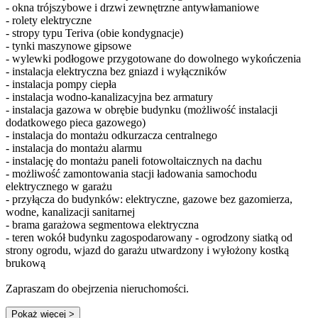
- okna trójszybowe i drzwi zewnętrzne antywłamaniowe
- rolety elektryczne
- stropy typu Teriva (obie kondygnacje)
- tynki maszynowe gipsowe
- wylewki podłogowe przygotowane do dowolnego wykończenia
- instalacja elektryczna bez gniazd i wyłączników
- instalacja pompy ciepła
- instalacja wodno-kanalizacyjna bez armatury
- instalacja gazowa w obrębie budynku (możliwość instalacji
dodatkowego pieca gazowego)
- instalacja do montażu odkurzacza centralnego
- instalacja do montażu alarmu
- instalację do montażu paneli fotowoltaicznych na dachu
- możliwość zamontowania stacji ładowania samochodu
elektrycznego w garażu
- przyłącza do budynków: elektryczne, gazowe bez gazomierza,
wodne, kanalizacji sanitarnej
- brama garażowa segmentowa elektryczna
- teren wokół budynku zagospodarowany - ogrodzony siatką od
strony ogrodu, wjazd do garażu utwardzony i wyłożony kostką
brukową
Zapraszam do obejrzenia nieruchomości.
Pokaż więcej
>