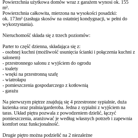
Powierzchnia użytkowa domów wraz z garażem wynosi ok. 155
m².
Powierzchnia całkowita, mierzona na wysokości posadzki:
ok. 173m² (zasługa skosów na ostatniej kondygnacji, w pełni do
wykorzystania).
Nieruchomość składa się z trzech poziomów:
Parter to część dzienna, składająca się z:
- osobnej kuchni (możliwość usunięcia ścianki i połączenia kuchni z
salonem)
- przestronnego salonu z wyjściem do ogrodu
- toalety
- wnęki na przestronną szafę
- wiatrołapu
- pomieszczenia gospodarczego z kotłownią
- garażu
Na pierwszym piętrze znajdują się 4 przestronne sypialnie, duża
łazienka oraz pralnia/garderoba. Jedna z sypialni z wyjściem na
taras. Układ piętra pozwala z powodzeniem dzielić, łączyć
pomieszczenia, aranżować je według własnych potrzeb i zapewnia
komfort oraz funkcjonalność.
Drugie piętro można podzielić na 2 niezależne