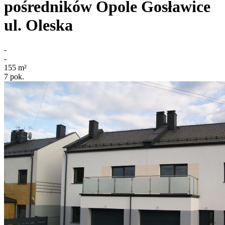
pośredników
Opole Gosławice
ul. Oleska
-
-
155
m²
7
pok.