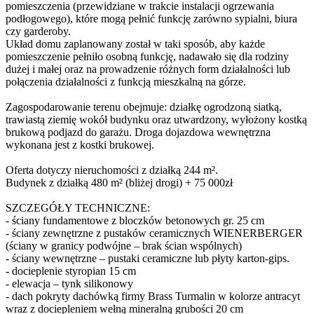
pomieszczenia (przewidziane w trakcie instalacji ogrzewania
podłogowego), które mogą pełnić funkcję zarówno sypialni, biura
czy garderoby.
Układ domu zaplanowany został w taki sposób, aby każde
pomieszczenie pełniło osobną funkcję, nadawało się dla rodziny
dużej i małej oraz na prowadzenie różnych form działalności lub
połączenia działalności z funkcją mieszkalną na górze.
Zagospodarowanie terenu obejmuje: działkę ogrodzoną siatką,
trawiastą ziemię wokół budynku oraz utwardzony, wyłożony kostką
brukową podjazd do garażu. Droga dojazdowa wewnętrzna
wykonana jest z kostki brukowej.
Oferta dotyczy nieruchomości z działką 244 m².
Budynek z działką 480 m² (bliżej drogi) + 75 000zł
SZCZEGÓŁY TECHNICZNE:
- ściany fundamentowe z bloczków betonowych gr. 25 cm
- ściany zewnętrzne z pustaków ceramicznych WIENERBERGER
(ściany w granicy podwójne – brak ścian wspólnych)
- ściany wewnętrzne – pustaki ceramiczne lub płyty karton-gips.
- docieplenie styropian 15 cm
- elewacja – tynk silikonowy
- dach pokryty dachówką firmy Brass Turmalin w kolorze antracyt
wraz z dociepleniem wełną mineralną grubości 20 cm