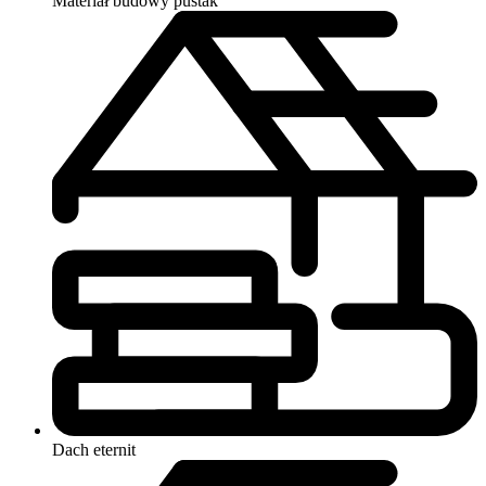
Materiał budowy
pustak
Dach
eternit