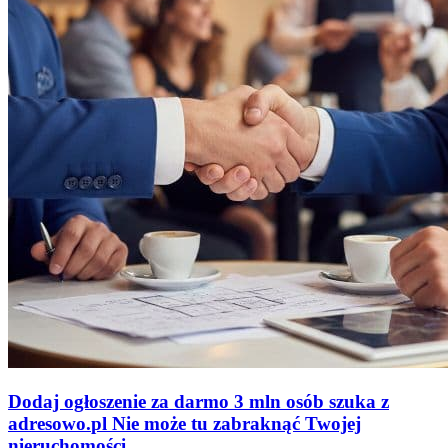
Dodaj ogłoszenie za darmo
3 mln osób szuka z
adresowo
.
pl
Nie może tu zabraknąć
Twojej
nieruchomości