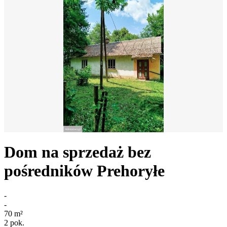
Dom na sprzedaż bez
pośredników
Prehoryłe
-
-
70
m²
2
pok.