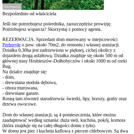
Bezpośrednio od właściciela
Jeśli nie potrzebujesz pośrednika, zaoszczędzisz prowizję.
Potrzebujesz wsparcia? Skorzystaj z pomocy agenta.
REZERWACJA. Sprzedam dom murowany w miejscowości
Prehoryłe
o pow. około 70m2, do remontu i własnej aranżacji.
Działka 0,30ha jest zadrzewiona w pięknej, cichej okolicy z
dojazdem drogą asfaltową. Działka znajduje się około 500 m od
głównej trasy Hrubieszów-Dołhobyczów i około 1000 m od rzeki
Bug.
Na działce znajduje się:
- dom,
- drewniana stodoła dębowa,
- obora murowana,
- drewniane garaże.
Rosną tam również starodrzewia: świerki, lipy, brzozy, graby oraz
drzewa owocowe.
Dom do własnej aranżacji, są 4 pomieszczenia, które można
zaadaptować według uznania: duża sień, kuchnia, pokój, komora
(która znajduje się na całej długości domu z tyłu).
W domu jest piec i kuchnia kaflowa z piecem chlebowym. Są dwa