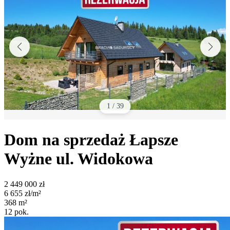
1
/
39
Dom na sprzedaż
Łapsze
Wyżne
ul. Widokowa
2 449 000
zł
6 655
zł/m²
368
m²
12
pok.