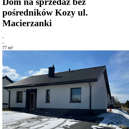
Dom na sprzedaż bez
pośredników
Kozy
ul.
Macierzanki
-
-
77
m²