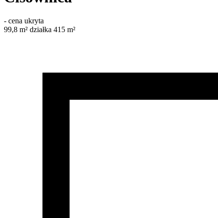
-
cena ukryta
99,8
m²
działka 415 m²