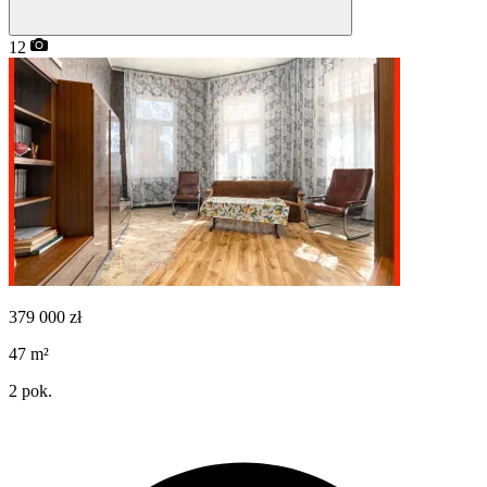
12
379 000
zł
47
m²
2
pok.