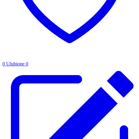
0
Ulubione
0