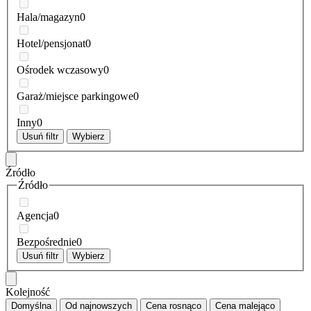
Hala/magazyn
0
Hotel/pensjonat
0
Ośrodek wczasowy
0
Garaż/miejsce parkingowe
0
Inny
0
Usuń filtr
Wybierz
Źródło
Źródło
Agencja
0
Bezpośrednie
0
Usuń filtr
Wybierz
Kolejność
Domyślna
Od najnowszych
Cena
rosnąco
Cena
malejąco