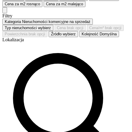
Cena za m2
rosnąco
Cena za m2
malejąco
Filtry
Kategoria
Nieruchomości komercyjne na sprzedaż
Typ nieruchomości
wybierz
Cena
brak opcji
Cena/m²
brak opcji
Powierzchnia
brak opcji
Źródło
wybierz
Kolejność
Domyślna
Lokalizacja