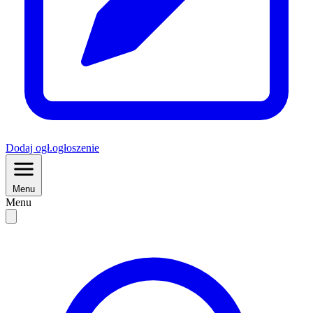
Dodaj
ogł.
ogłoszenie
Menu
Menu