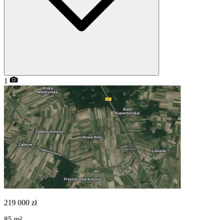
1
219 000
zł
85
m²