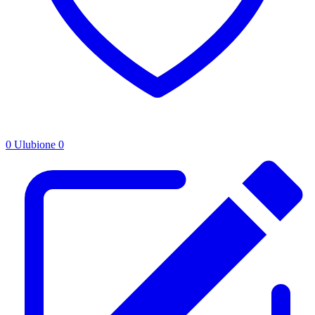
0
Ulubione
0