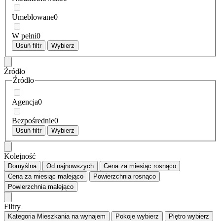
Umeblowane
0
W pełni
0
Usuń filtr
Wybierz
Źródło
Źródło
Agencja
0
Bezpośrednie
0
Usuń filtr
Wybierz
Kolejność
Domyślna
Od najnowszych
Cena za miesiąc
rosnąco
Cena za miesiąc
malejąco
Powierzchnia
rosnąco
Powierzchnia
malejąco
Filtry
Kategoria
Mieszkania na wynajem
Pokoje
wybierz
Piętro
wybierz