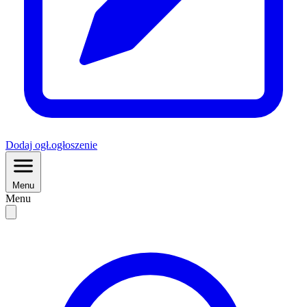
Dodaj
ogł.
ogłoszenie
Menu
Menu