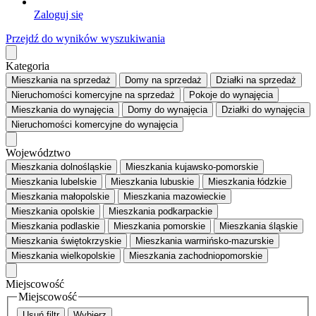
Zaloguj się
Przejdź do wyników wyszukiwania
Kategoria
Mieszkania
na sprzedaż
Domy
na sprzedaż
Działki
na sprzedaż
Nieruchomości komercyjne
na sprzedaż
Pokoje
do wynajęcia
Mieszkania
do wynajęcia
Domy
do wynajęcia
Działki
do wynajęcia
Nieruchomości komercyjne
do wynajęcia
Województwo
Mieszkania dolnośląskie
Mieszkania kujawsko-pomorskie
Mieszkania lubelskie
Mieszkania lubuskie
Mieszkania łódzkie
Mieszkania małopolskie
Mieszkania mazowieckie
Mieszkania opolskie
Mieszkania podkarpackie
Mieszkania podlaskie
Mieszkania pomorskie
Mieszkania śląskie
Mieszkania świętokrzyskie
Mieszkania warmińsko-mazurskie
Mieszkania wielkopolskie
Mieszkania zachodniopomorskie
Miejscowość
Miejscowość
Usuń filtr
Wybierz