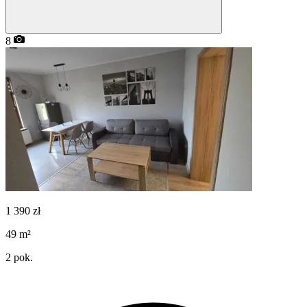
8
1 390
zł
49
m²
2
pok.