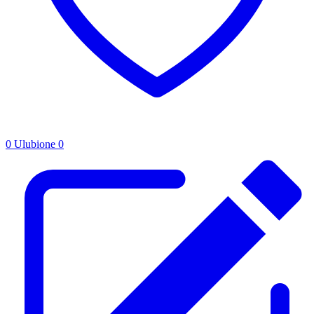
0
Ulubione
0