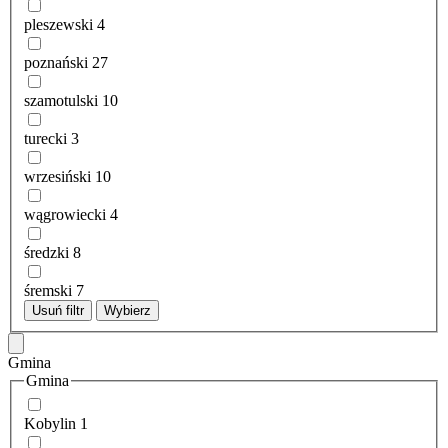
pleszewski
4
poznański
27
szamotulski
10
turecki
3
wrzesiński
10
wągrowiecki
4
średzki
8
śremski
7
Usuń filtr
Wybierz
Gmina
Gmina
Kobylin
1