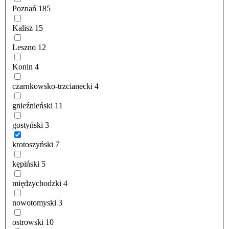
Poznań
185
Kalisz
15
Leszno
12
Konin
4
czarnkowsko-trzcianecki
4
gnieźnieński
11
gostyński
3
krotoszyński
7
kępiński
5
międzychodzki
4
nowotomyski
3
ostrowski
10