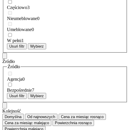
Częściowo
3
Nieumeblowane
0
Umeblowane
0
W pełni
1
Usuń filtr
Wybierz
Źródło
Źródło
Agencja
0
Bezpośrednie
7
Usuń filtr
Wybierz
Kolejność
Domyślna
Od najnowszych
Cena za miesiąc
rosnąco
Cena za miesiąc
malejąco
Powierzchnia
rosnąco
Powierzchnia
malejąco