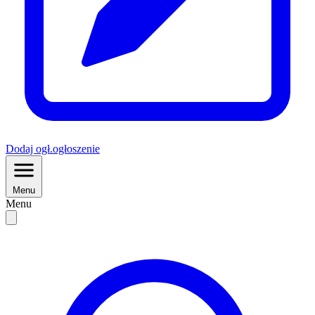
Dodaj
ogł.
ogłoszenie
Menu
Menu