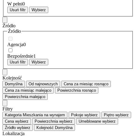
W pełni
0
Usuń filtr
Wybierz
Źródło
Źródło
Agencja
0
Bezpośrednie
1
Usuń filtr
Wybierz
Kolejność
Domyślna
Od najnowszych
Cena za miesiąc
rosnąco
Cena za miesiąc
malejąco
Powierzchnia
rosnąco
Powierzchnia
malejąco
Filtry
Kategoria
Mieszkania na wynajem
Pokoje
wybierz
Piętro
wybierz
Cena
wybierz
Powierzchnia
wybierz
Umeblowane
wybierz
Źródło
wybierz
Kolejność
Domyślna
Lokalizacja