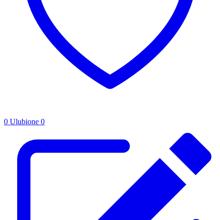
0
Ulubione
0