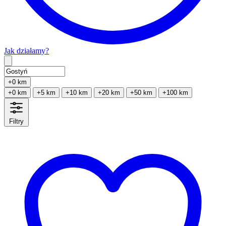
Jak działamy?
Type 2 or more characters for results.
+0 km
+0 km
+5 km
+10 km
+20 km
+50 km
+100 km
Filtry