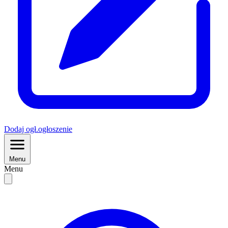
Dodaj
ogł.
ogłoszenie
Menu
Menu