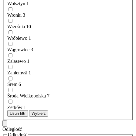
Wolsztyn
1
Wronki
3
Września
10
Wróblewo
1
Wągrowiec
3
Zalasewo
1
Zaniemyśl
1
Śrem
6
Środa Wielkopolska
7
Żerków
1
Usuń filtr
Wybierz
Odległość
Odległość